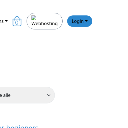
ns
Login
0
r beginners