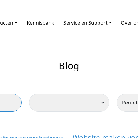
ucten
Kennisbank
Service en Support
Over o
Blog
Website maken voo