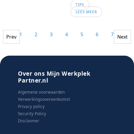
TIPS
LEES MEER
1
2
3
4
5
6
7
8
Prev
Next
Over ons Mijn Werkplek
Partner.nl
Algemene voorwaarden
Verwerkingsovereenkomst
Privacy policy
Security Policy
Disclaimer