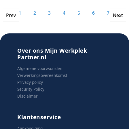
1
2
3
4
5
6
7
8
Prev
Next
Over ons Mijn Werkplek
Partner.nl
Algemene voorwaarden
Verwerkingsovereenkomst
Privacy policy
Security Policy
Disclaimer
Klantenservice
Aankondiging