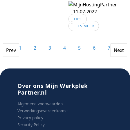
11-07-2022
TIPS
LEES MEER
1
2
3
4
5
6
7
8
Prev
Next
Over ons Mijn Werkplek
Partner.nl
Algemene voorwaarden
Verwerkingsovereenkomst
Privacy policy
Security Policy