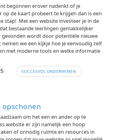
ent begonnen erover nadenkt of je
op de kaart probeert te krijgen dan is een
e stap! Met een website investeer je in de
 dat bestaande leerlingen gemakkelijker
r gevonden wordt door potentiële nieuwe
st nemen we een kijkje hoe je eenvoudig zelf
en met moderne tools en welke informatie
25
SUCCESVOL ONDERNEMEN
e opschonen
et raadzaam om het een en ander op te
s website er zijn namelijk een hoop
raken of onnodig ruimte en resources in
 zorgen dat jouw website zo snel mogelijk