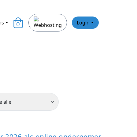
ns
Login
0
r 2026 als online ondernemer