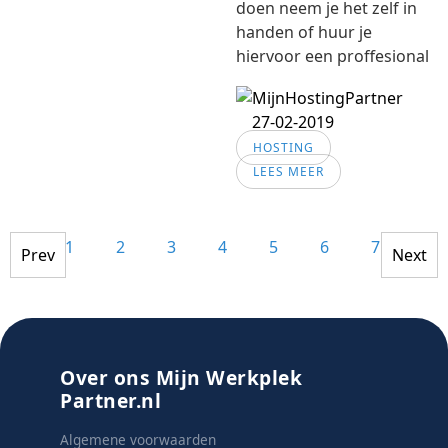
doen neem je het zelf in
handen of huur je
hiervoor een proffesional
27-02-2019
HOSTING
LEES MEER
1
2
3
4
5
6
7
8
Prev
Next
Over ons Mijn Werkplek
Partner.nl
Algemene voorwaarden