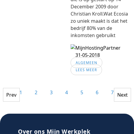
December 2009 door
Christian Kroll.Wat Ecosia
zo uniek maakt is dat het
bedrijf 80% van de
inkomsten gebruikt
31-05-2018
ALGEMEEN
LEES MEER
1
2
3
4
5
6
7
8
Prev
Next
Over ons Mijn Werkplek