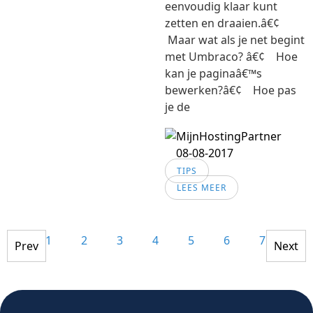
eenvoudig klaar kunt
zetten en draaien.â€¢
Maar wat als je net begint
met Umbraco? â€¢ Hoe
kan je paginaâ€™s
bewerken?â€¢ Hoe pas
je de
08-08-2017
TIPS
LEES MEER
1
2
3
4
5
6
7
8
Prev
Next