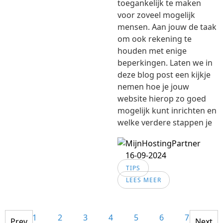
toegankelijk te maken
voor zoveel mogelijk
mensen. Aan jouw de taak
om ook rekening te
houden met enige
beperkingen. Laten we in
deze blog post een kijkje
nemen hoe je jouw
website hierop zo goed
mogelijk kunt inrichten en
welke verdere stappen je
16-09-2024
TIPS
LEES MEER
1
2
3
4
5
6
7
8
Prev
Next