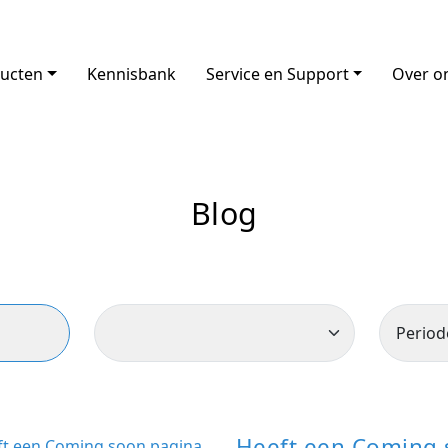
ucten
Kennisbank
Service en Support
Over o
Blog
Heeft een Coming 