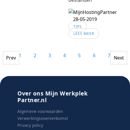
bestanden
28-05-2019
TIPS
LEES MEER
1
2
3
4
5
6
7
8
Prev
Next
Over ons Mijn Werkplek
Partner.nl
Algemene voorwaarden
Verwerkingsovereenkomst
Privacy policy