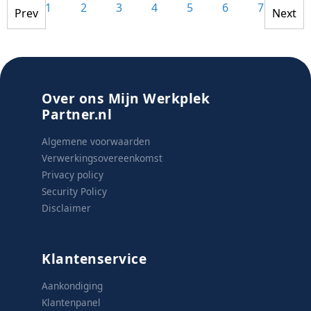
1
2
3
4
5
6
7
8
Prev
Next
Over ons Mijn Werkplek
Partner.nl
Algemene voorwaarden
Verwerkingsovereenkomst
Privacy policy
Security Policy
Disclaimer
Klantenservice
Aankondiging
Klantenpanel