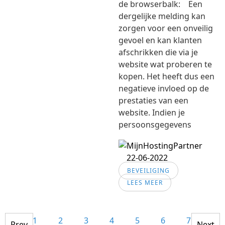
de browserbalk: Een
dergelijke melding kan
zorgen voor een onveilig
gevoel en kan klanten
afschrikken die via je
website wat proberen te
kopen. Het heeft dus een
negatieve invloed op de
prestaties van een
website. Indien je
persoonsgegevens
22-06-2022
BEVEILIGING
LEES MEER
1
2
3
4
5
6
7
8
Prev
Next