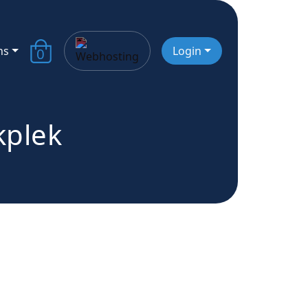
ns
Login
0
kplek