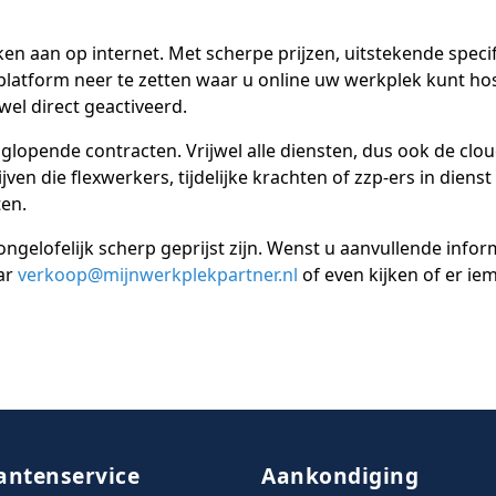
n aan op internet. Met scherpe prijzen, uitstekende specif
latform neer te zetten waar u online uw werkplek kunt ho
wel direct geactiveerd.
glopende contracten. Vrijwel alle diensten, dus ook de clo
ven die flexwerkers, tijdelijke krachten of zzp-ers in diens
ten.
ongelofelijk scherp geprijst zijn. Wenst u aanvullende info
ar
verkoop@mijnwerkplekpartner.nl
of even kijken of er ie
antenservice
Aankondiging