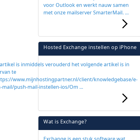
voor Outlook en werkt nauw samen
met onze mailserver SmarterMail. ...
Hosted Exchange instellen op iPhone
artikel is inmiddels verouderd het volgende artikel is in
rvan te
ttps://www.mijnhostingpartner.nl/client/knowledgebase/e-
-mail/push-mail-instellen-ios/Om ...
Wat is Exchange?
Exchange is een stuk software wat